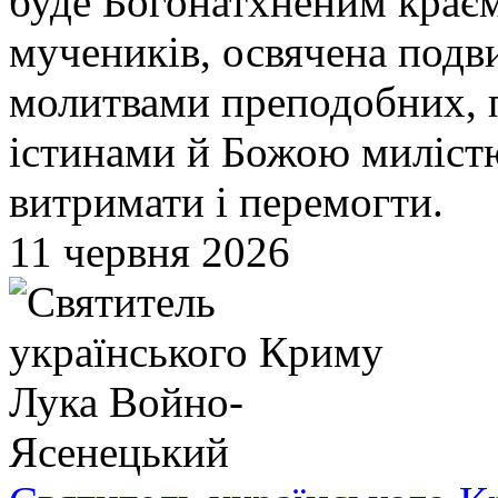
буде Богонатхненим краєм
мучеників, освячена подв
молитвами преподобних, 
істинами й Божою милістю
витримати і перемогти.
11 червня 2026