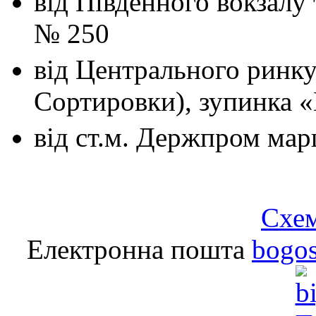
від Південного вокзалу
№ 250
від Центрального ринк
Сортировки), зупинка 
від ст.м. Держпром
мар
Схем
Електронна пошта
bogo