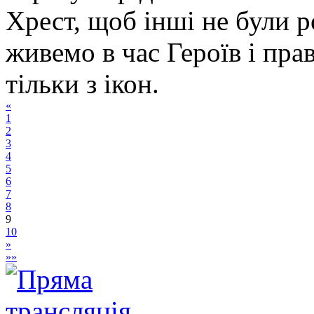
Хрест, щоб інші не були р
живемо в час Героїв і пра
тільки з ікон.
«
1
2
3
4
5
6
7
8
9
10
»
»»