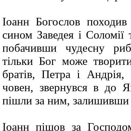
Іоанн Богослов походив 
сином Заведея і Соломії 
побачивши чудесну риб
тільки Бог може творит
братів, Петра і Андрія,
човен, звернувся в до Я
пішли за ним, залишивши в
Іоанн пішов за Господо