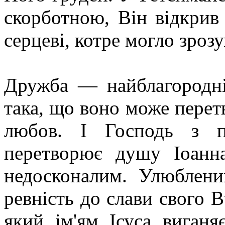
скорботною, Він відкрив 
серцеві, котре могло зроз
Дружба — найблагородні
така, що воно може перет
любов. І Господь з п
перетворює душу Іоанн
недосконалим. Улюблен
ревність до слави свого В
який ім'ям Ісуса виганя