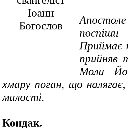
Апостоле
поспіши 
Приймає 
прийняв т
Моли Йог
хмару поган, що налягає, 
милості.
Кондак.