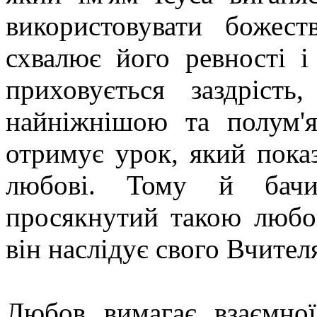
використовувати божес
схвалює його ревності і
приховується заздріст
найніжнішою та полум'
отримує урок, який пока
любові. Тому й бачи
просякнутий такою любо
він наслідує свого Вчител
Любов вимагає взаємно