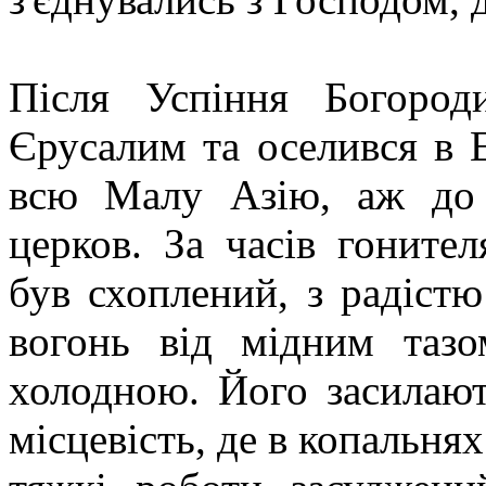
Після Успіння Богород
Єрусалим та оселився в 
всю Малу Азію, аж до П
церков. За часів гоните
був схоплений, з радіст
вогонь від мідним тазо
холодною. Його засилают
місцевість, де в копальня