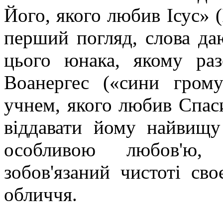
Його, якого любив Ісус» (І
перший погляд, слова да
цього юнака, якому раз
Воанергес («сини гром
учнем, якого любив Спас
віддавати йому найвищ
особливою любов'ю, 
зобов'язаний чистоті св
обличчя.