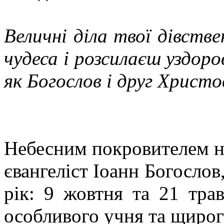
Величні діла твої дівств
чудеса і розсилаєш уздоро
як Богослов і друг Христо
Небесним покровителем на
євангеліст Іоанн Богослов
рік: 9 жовтня та 21 тра
особливого учня та щирог