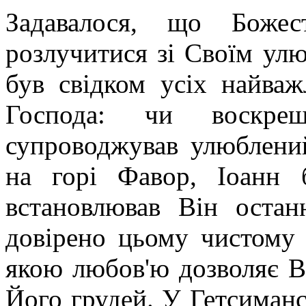
Задавалося, що Боже
розлучитися зі Своїм ул
був свідком усіх найва
Господа: чи воскре
супроводжував улюблени
на горі Фавор, Іоанн 
встановлював Він остан
довірено цьому чистому у
якою любов'ю дозволяє В
Його грудей. У Гетсиманс