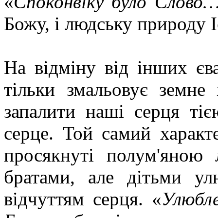
«
Споконвіку було Слово
Божу, і людську природу І
На відміну від інших єв
тільки змальовує земне
запалити наші серця ті
серце. Той самий характ
просякнуті полум'яною 
братами, але дітьми ул
відчуттям серця. «
Улюбле