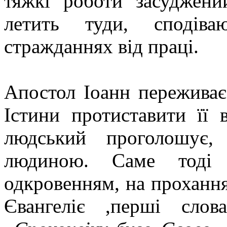
тяжкі роботи засуджени
летить туди, сподів
стражданнях від праці.
Апостол Іоанн переживає 
Істини протиставити її
людський проголошує
людиною. Саме тоді 
одкровенням, на прохання
Євангеліє ,перші слов