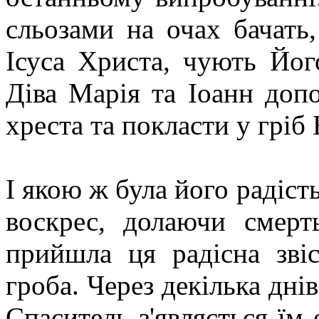
сльозами на очах бачать,
Ісуса Христа, чують Йог
Діва Марія та Іоанн доп
хреста та покласти у гріб
І якою ж була його радість
воскрес, долаючи смерт
прийшла ця радісна зві
гроба. Через декілька днів
Спаситель з'являється їм