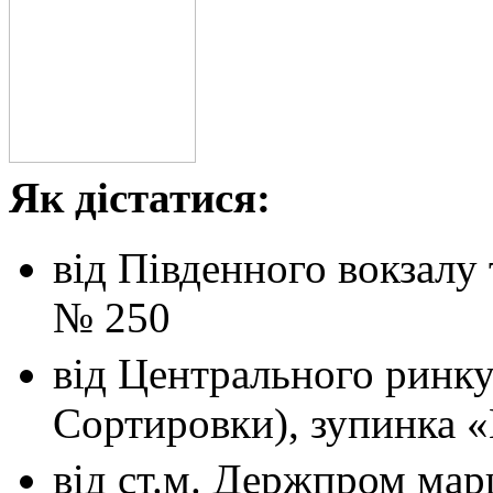
Як дістатися:
від Південного вокзалу
№ 250
від Центрального ринк
Сортировки), зупинка 
від ст.м. Держпром
мар