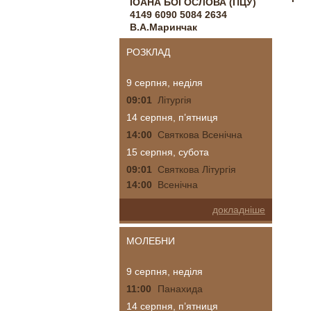
ІОАНА БОГОСЛОВА (ПЦУ)
4149 6090 5084 2634
В.А.Маринчак
РОЗКЛАД
9 серпня, неділя
09:01
Літургія
14 серпня, п’ятниця
14:00
Святкова Всенічна
15 серпня, субота
09:01
Святкова Літургія
14:00
Всенічна
докладніше
МОЛЕБНИ
9 серпня, неділя
11:00
Панахида
14 серпня, п’ятниця