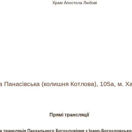
а Панасівська (колишня Котлова), 105а, м. Ха
а трансляція Богослужінь із Іоано-Богословського х
Прямі трансляції
а трансляція Пасхального Богослужіння з Іоано-Богословсько