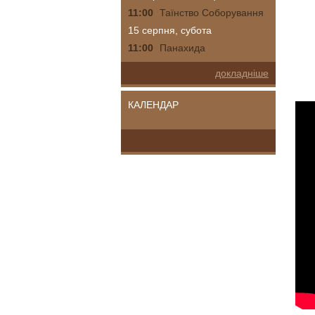
11:00
Таїнство Соборування
15 серпня, субота
11:00
Панахида
докладніше
КАЛЕНДАР