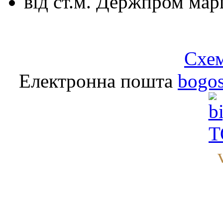
від ст.м. Держпром
мар
Схем
Електронна пошта
bogo