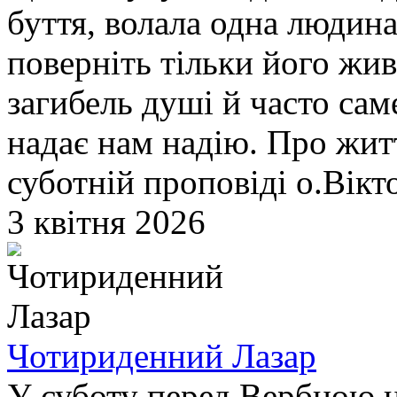
буття, волала одна людина
поверніть тільки його жи
загибель душі й часто сам
надає нам надію. Про житт
суботній проповіді о.Вік
3 квітня 2026
Чотириденний Лазар
У суботу перед Вербною н