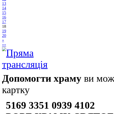
13
14
15
16
17
18
19
20
»
»»
Допомогти храму
ви може
картку
5169 3351 0939 4102