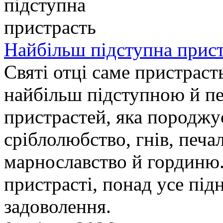
Найбільш підступна прис
Святі отці саме пристрас
найбільш підступною й п
пристрастей, яка породжує
сріблолюбство, гнів, печал
марнославство й гординю. 
пристрасті, понад усе під
задоволення.