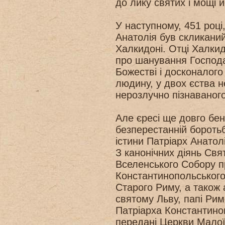
до лику святих і мощі й
У наступному, 451 році,
Анатолія був скликаний
Халкидоні. Отці Халки
про шанування Господа
Божестві і досконалого 
людину, у двох єства н
нерозлучно пізнаваного
Але єресі ще довго бен
безперестанній бороть
істини Патріарх Анатол
З канонічних діянь Свя
Вселенського Собору п
Константинопольського
Старого Риму, а також
святому Льву, папі Рим
Патріарха Константиноп
передані Церкви Малої А