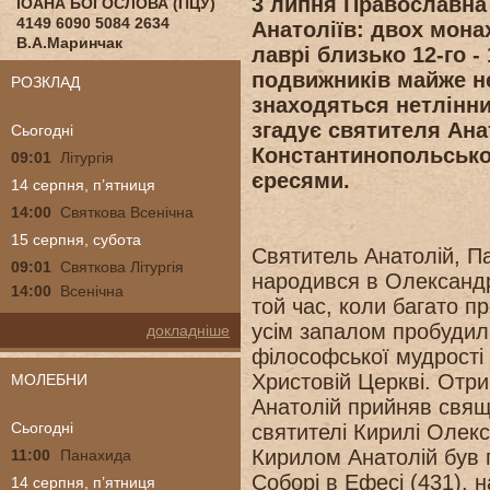
3 липня Православна
ІОАНА БОГОСЛОВА (ПЦУ)
4149 6090 5084 2634
Анатоліїв: двох мона
В.А.Маринчак
лаврі близько 12-го -
подвижників майже не
РОЗКЛАД
знаходяться нетлінни
згадує святителя Ана
Сьогодні
Константинопольсько
09:01
Літургія
єресями.
14 серпня, п’ятниця
14:00
Святкова Всенічна
15 серпня, субота
Святитель Анатолій, П
09:01
Святкова Літургія
народився в Олександрії
14:00
Всенічна
той час, коли багато пр
усім запалом пробудила
докладніше
філософської мудрості
Христовій Церкві. Отр
МОЛЕБНИ
Анатолій прийняв свящ
Сьогодні
святителі Кирилі Олекс
Кирилом Анатолій був 
11:00
Панахида
Соборі в Ефесі (431), н
14 серпня, п’ятниця