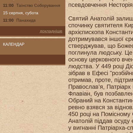
псевдовчення Несторія
11:00
Таїнство Соборування
15 серпня, субота
Святий Анатолій залиш
11:00
Панахида
спочинку святителя Ки
докладніше
архієпископа Константи
дотримувався іншої єр
КАЛЕНДАР
стверджував, що Божес
поглинула людську. Це
основу церковного вчен
людства. У 449 році Ді
зібрав в Ефесі "розбій
отримав, проте, підтр
Православ'я, Патріарх
Флавіан, був позбавлен
Обраний на Константин
ревно взявся за відно
450 році на Помісному 
Анатолій піддав осуду 
у вигнанні Патріарха-с