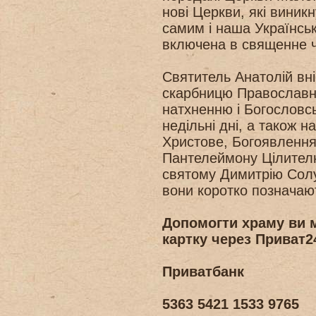
нові Церкви, які виник
самим і наша Українсь
включена в священне 
Святитель Анатолій вні
скарбницю Православн
натхненню і Богословсь
недільні дні, а також н
Христове, Богоявлення)
Пантелеймону Цілителю
святому Димитрію Солу
вони коротко позначают
Допомогти храму
ви 
картку через Приват2
Приватбанк
5363 5421 1533 9765