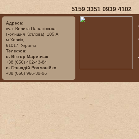
5159 3351 0939 4102
Адреса:
вул. ‬Велика Панасівська
(колишня Котлова), ‬105‭ ‬А,‭
‬м.Харків,
‬61017, ‬Україна.‎
Телефон:
о. Віктор Маринчак
+38 (050)‭ 402-43-84
о. Геннадій Рохманійко
+38 (050)‭ ‬966-39-96