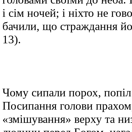
і сім ночей; і ніхто не го
бачили, що страждання йог
13).
Чому сипали порох, попіл 
Посипання голови прахом,
«змішування» верху та ни