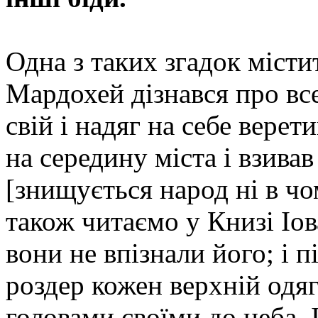
Одна з таких згадок місти
Мардохей дізнався про все
свій і надяг на себе верет
на середину міста і взивав
[знищується народ ні в чо
також читаємо у Книзі Іова
вони не впізнали його; і п
роздер кожен верхній одяг
головами своїми до неба. І