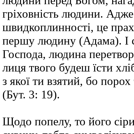
людини перед Богом, нага
гріховність людини. Адже
швидкоплинності, це прах
першу людину (Адама). І 
Господа, людина перетворю
лиця твого будеш їсти хлі
з якої ти взятий, бо поро
(Бут. 3: 19).
Щодо попелу, то його сіри