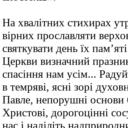
На хвалітних стихирах утр
вірних прославляти верхов
святкувати день їх пам’ят
Церкви визначний празник
спасіння нам усім... Раду
в темряві, ясні зорі духо
Павле, непорушні основи 
Христові, дорогоцінні со
нас і наділіть надприрод