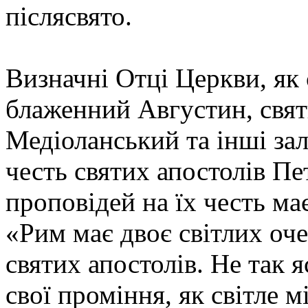
післясвято.
Визначні Отці Церкви, як 
блаженний Августин, свя
Медіоланський та інші за
честь святих апостолів Пе
проповідей на їх честь ма
«Рим має двоє світлих очей
святих апостолів. Не так 
свої проміння, як світле 