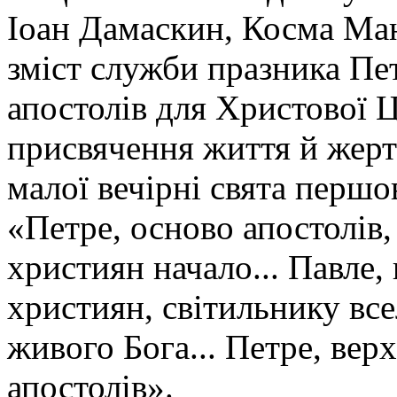
Іоан Дамаскин, Косма Ма
зміст служби празника Пет
апостолів для Христової Ц
присвячення життя й жерто
малої вечірні свята перш
«Петре, осново апостолів,
християн начало... Павле,
християн, світильнику все
живого Бога... Петре, вер
апостолів».