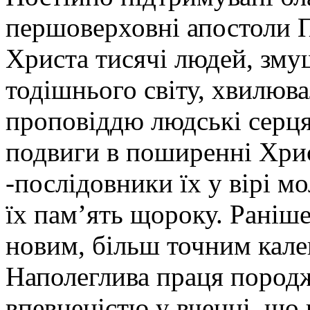
першоверховні апостоли П
Христа тисячі людей, зму
тодішнього світу, хвилюв
проповіддю людські серця
подвиги в поширенні Хрис
-послідовники їх у вірі м
їх пам’ять щороку. Раніше
новим, більш точним кале
Наполеглива праця пород
впевненістю у вченні, що 