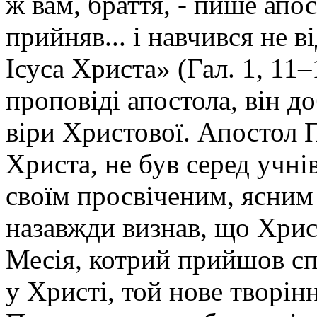
ж вам, браття, - пише апос
прийняв... і навчився не 
Ісуса Христа» (Гал. 1, 11
проповіді апостола, він 
віри Христової. Апостол 
Христа, не був серед учні
своїм просвіченим, ясним
назавжди визнав, що Хрис
Месія, котрий прийшов спа
у Христі, той нове творін