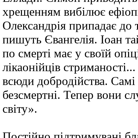
хрещенням вибілює ефіопі
Олександрія припадає до
пишуть Євангелія. Іоан та
по смерті має у своїй опі
лікаонійців стриманості...
всюди добродійства. Самі 
безсмертні. Тепер вони слу
світу».
Постійно підтримувані бл