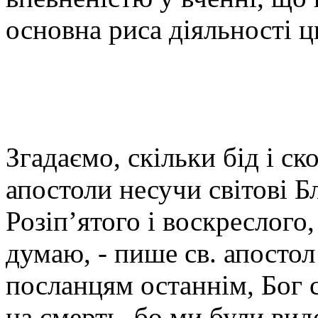
основна риса діяльності ц
Згадаємо, скільки бід і с
апостоли несучи світові Б
Розіп’ятого і воскреслого
думаю, - пише св. апостол
посланцям останнім, Бог 
на смерть, бо ми були вид