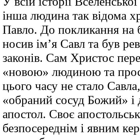
У всій історії Вселенсько
інша людина так відома хр
Павло. До покликання на 
носив ім’я Савл та був р
законів. Сам Христос пере
«новою» людиною та просві
цього часу не стало Савла,
«обраний сосуд Божий» і
апостол. Своє апостольсь
безпосереднім і явним к