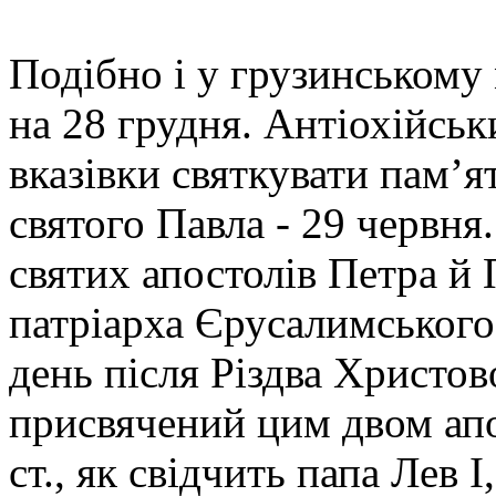
Подібно і у грузинському 
на 28 грудня. Антіохійськ
вказівки святкувати пам’я
святого Павла - 29 червня.
святих апостолів Петра й 
патріарха Єрусалимського
день після Різдва Христов
присвячений цим двом апо
ст., як свідчить папа Лев 