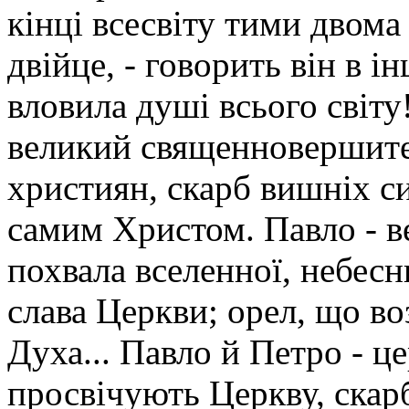
кінці всесвіту тими двома
двійце, - говорить він в і
вловила душі всього світу!
великий священновершите
християн, скарб вишніх си
самим Христом. Павло - в
похвала вселенної, небесн
слава Церкви; орел, що во
Духа... Павло й Петро - ц
просвічують Церкву, скар