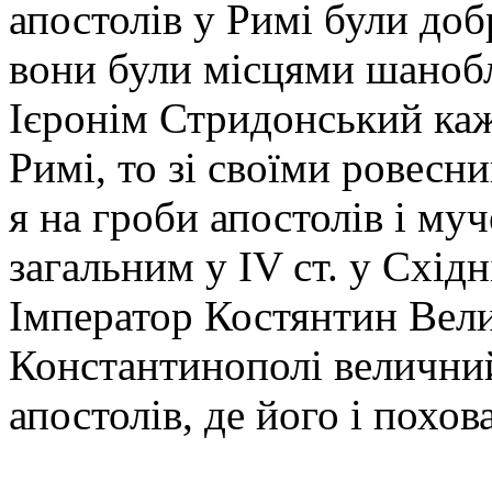
апостолів у Римі були доб
вони були місцями шаноб
Ієронім Стридонський каж
Римі, то зі своїми ровесни
я на гроби апостолів і му
загальним у IV ст. у Східн
Імператор Костянтин Вели
Константинополі величний
апостолів, де його і похов