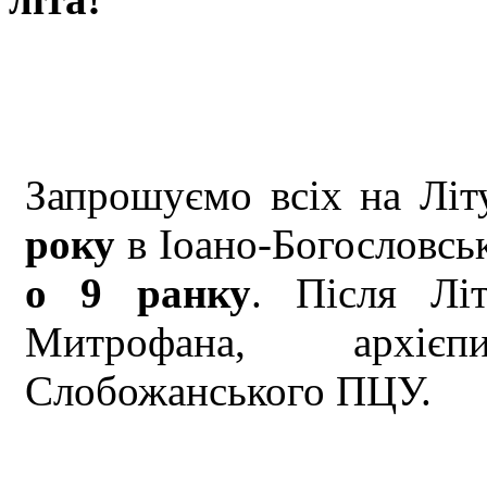
Запрошуємо всіх на Літ
року
в Іоано-Богословс
о 9 ранку
. Після Літ
Митрофана, архієп
Слобожанського ПЦУ.