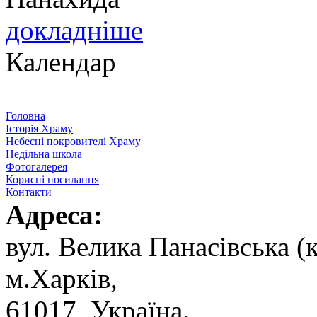
докладніше
Календар
Головна
Історія Храму
Небесні покровителі Храму
Недільна школа
Фотогалерея
Корисні посилання
Контакти
Адреса:
вул. ‬Велика Панасівська (к
‬м.Харків,
‬61017, ‬Україна.‎