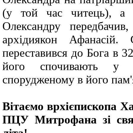
(у той час читець), а 
Олександру передбачив
архідиякон Афанасій.
переставився до Бога в 3
його спочивають у К
спорудженому в його пам'
Вітаємо врхієпископа Х
ПЦУ Митрофана зі свя
літа!