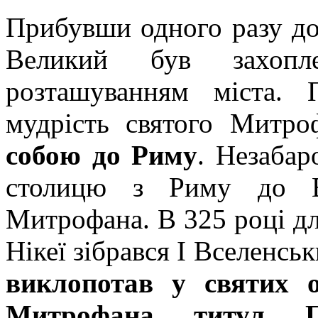
Прибувши одного разу до 
Великий був захоп
розташуванням міста. 
мудрість святого Митр
собою до Риму
. Незабар
столицю з Риму до Ві
Митрофана. В 325 році дл
Нікеї зібрався I Вселенсь
виклопотав у святих 
Митрофана титул Па