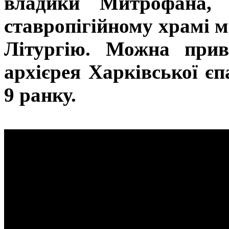
владики Митрофана,
ставропігійному храмі 
Літургію. Можна прив
архієрея Харківської є
9 ранку.