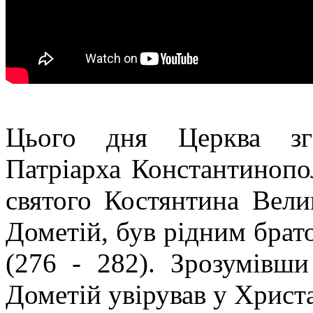
Цього дня Церква зга
Патріарха Константинопо
святого Костянтина Велик
Дометій, був рідним брат
(276 - 282). Зрозумівши 
Дометій увірував у Христа