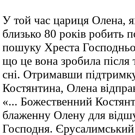
У той час цариця Олена, я
близько 80 років робить 
пошуку Хреста Господньо
що це вона зробила після т
сні. Отримавши підтримку
Костянтина, Олена відпра
«... Божественний Костянт
блаженну Олену для відш
Господня. Єрусалимський 