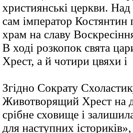
християнські церкви. Над
сам імператор Костянтин 
храм на славу Воскресінн
В ході розкопок свята ца
Хрест, а й чотири цвяхи і
Згідно Сократу Схоластик
Животворящий Хрест на дв
срібне сховище і залишил
для наступних істориків»,