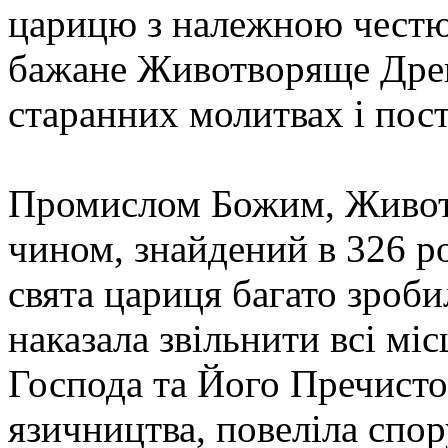
царицю з належною честю 
бажане Животворяще Древ
старанних молитвах і пос
Промислом Божим, Живот
чином, знайдений в 326 р
свята цариця багато зроби
наказала звільнити всі міс
Господа та Його Пречистої
язичництва, повеліла спо