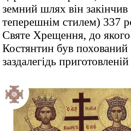
земний шлях він закінчив 
теперешнім стилем) 337 ро
Святе Хрещення, до якого 
Костянтин був похований в
заздалегідь приготовленій