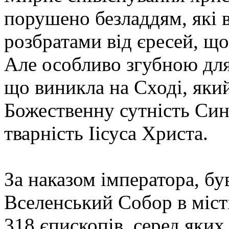
порушено безладдям, які 
розбратами від єресей, що
Але особливо згубною для
що виникла на Сході, яки
Божественну сутність Син
тварність Іісуса Христа.
За наказом імператора, б
Вселенський Собор в місті
318 єпископів, серед яких