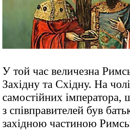
У той час величезна Римсь
Західну та Східну. На чол
самостійних імператора, 
з співправителей був бать
західною частиною Римсько