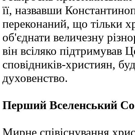
її, назвавши Константино
переконаний, що тільки х
об'єднати величезну різн
він всіляко підтримував Ц
сповідників-християн, буд
духовенство.
Перший Вселенський Со
Мирне співіснування хрис