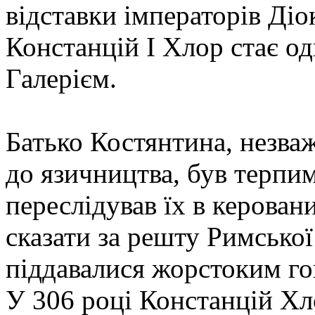
відставки імператорів Діо
Констанцій I Хлор стає од
Галерієм.
Батько Костянтина, незва
до язичництва, був терпи
переслідував їх в керован
сказати за решту Римської
піддавалися жорстоким го
У 306 році Констанцій Хл