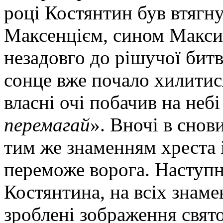
році Костянтин був втягну
Максенцієм, сином Максимі
незадовго до рішучої битв
сонце вже почало хилитис
власні очі побачив на неб
перемагай
». Вночі в снов
тим же знаменням хреста 
переможе ворога. Наступн
Костянтина, на всіх знаме
зроблені зображення свято