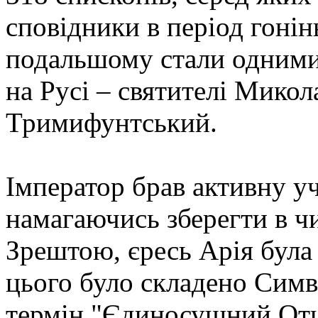
сповідники в період гонінь
подальшому стали одними
на Русі – святителі Мико
Тримифунтський.
Імператор брав активну уч
намагаючись зберегти в чи
Зрештою, єресь Арія була 
цього було складено Симв
термін "Єдиносущний Отця