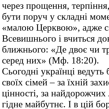
через прощення, терпіння,
бути поруч у складні мом
«малою Церквою», адже с
Всевишнього і вчиться дов
ближнього: «Де двоє чи тр
серед них» (Мф. 18:20).
Сьогодні українці ведуть 
своїх сімей – за їхній зах
цінності, за найдорожчих 
гідне майбутнє. І в цій бо