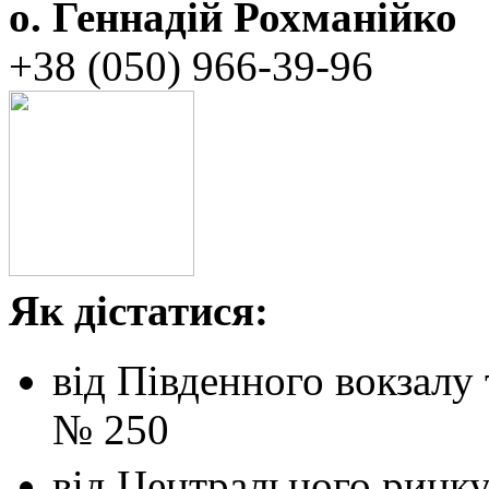
о. Геннадій Рохманійко
+38 (050)‭ ‬966-39-96
Як дістатися:
від Південного вокзалу
№ 250
від Центрального ринк