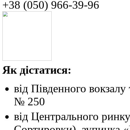
+38 (050)‭ ‬966-39-96
Як дістатися:
від Південного вокзалу
№ 250
від Центрального ринк
Сортировки), зупинка 