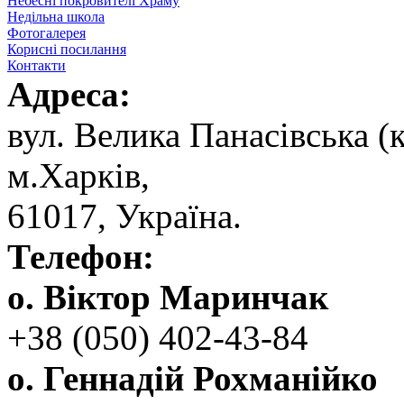
Небесні покровителі Храму
Недільна школа
Фотогалерея
Корисні посилання
Контакти
Адреса:
вул. ‬Велика Панасівська (к
‬м.Харків,
‬61017, ‬Україна.‎
Телефон:
о. Віктор Маринчак
+38 (050)‭ 402-43-84
о. Геннадій Рохманійко