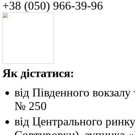
+38 (050)‭ ‬966-39-96
Як дістатися:
від Південного вокзалу
№ 250
від Центрального ринк
Сортировки), зупинка 