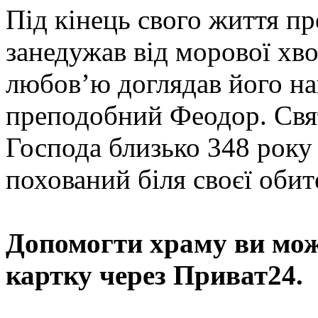
Під кінець свого життя п
занедужав від морової хво
любов’ю доглядав його н
преподобний Феодор. Свя
Господа близько 348 року у
похований біля своєї обит
Допомогти храму
ви мож
картку через Приват24.