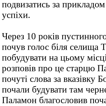
подвизатись за прикладом 
успіхи.
Через 10 років пустинног
почув голос біля селища Т
побудувати на цьому місц
розповів про це старцю П
почуті слова за вказівку 
почали будувати там черн
Паламон благословив поча