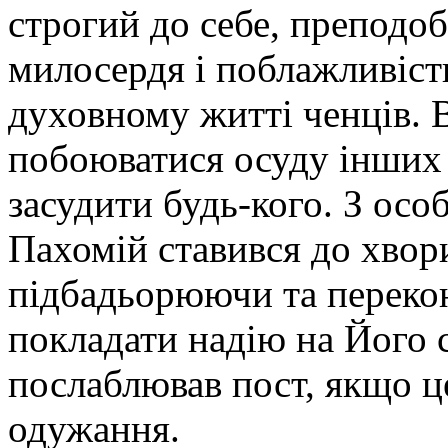
строгий до себе, преподо
милосердя і поблажливіст
духовному житті ченців. В
побоюватися осуду інших 
засудити будь-кого. З о
Пахомій ставився до хвори
підбадьорюючи та переко
покладати надію на Його 
послаблював пост, якщо ц
одужання.