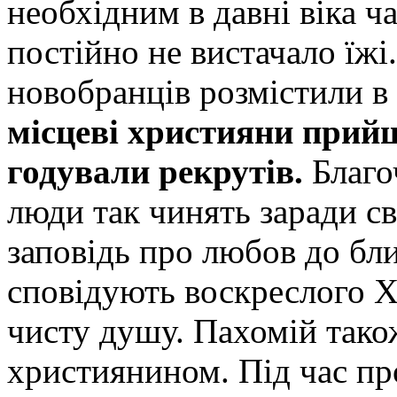
необхідним в давні віка ч
постійно не вистачало їжі
новобранців розмістили в 
місцеві християни прий
годували рекрутів.
Благо
люди так чинять заради с
заповідь про любов до бли
сповідують воскреслого Х
чисту душу. Пахомій тако
християнином. Під час пр