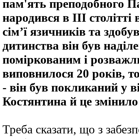
пам'ять преподобного П
народився в III столітті 
сім’ї язичників та здобув
дитинства він був наділ
поміркованим і розважл
виповнилося 20 років, т
- він був покликаний у 
Костянтина й це змінило
Треба сказати, що з забез