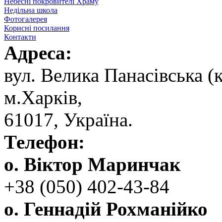
Небесні покровителі Храму
Недільна школа
Фотогалерея
Корисні посилання
Контакти
Адреса:
вул. ‬Велика Панасівська (к
‬м.Харків,
‬61017, ‬Україна.‎
Телефон:
о. Віктор Маринчак
+38 (050)‭ 402-43-84
о. Геннадій Рохманійко