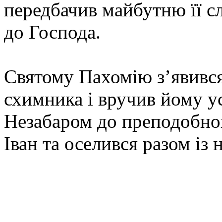
передбачив майбутню її сл
до Господа.
Святому Пахомію з’явився
схимника і вручив йому у
Незабаром до преподобно
Іван та оселився разом із 