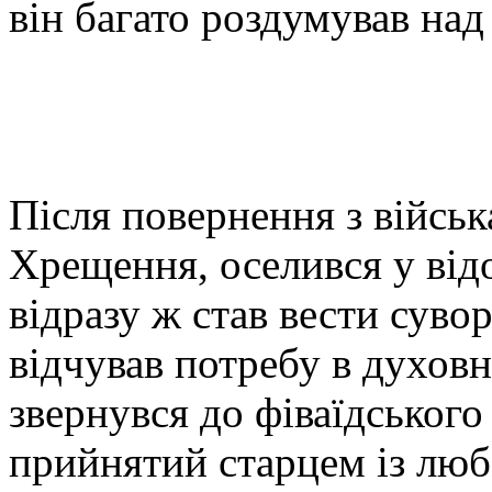
він багато роздумував над
Після повернення з війсь
Хрещення, оселився у ві
відразу ж став вести суво
відчував потребу в духовн
звернувся до фіваїдськог
прийнятий старцем із люб