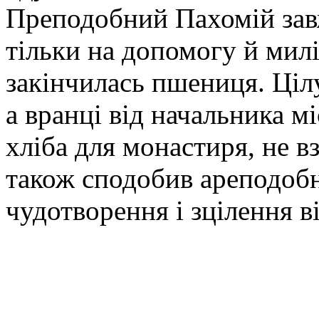
Преподобний Пахомій зав
тільки на допомогу й милі
закінчилась пшениця. Цілу
а вранці від начальника м
хліба для монастиря, не в
також сподобив ареподоб
чудотворення і зцілення в