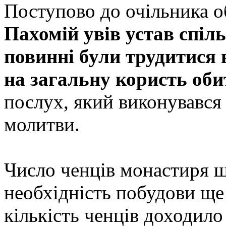
Поступово до очільника о
Пахомій увів устав спіл
повинні були трудитися 
на загальну користь оби
послух, який виконувався 
молитви.
Число ченців монастиря ш
необхідність побудови ще
кількість ченців доходило