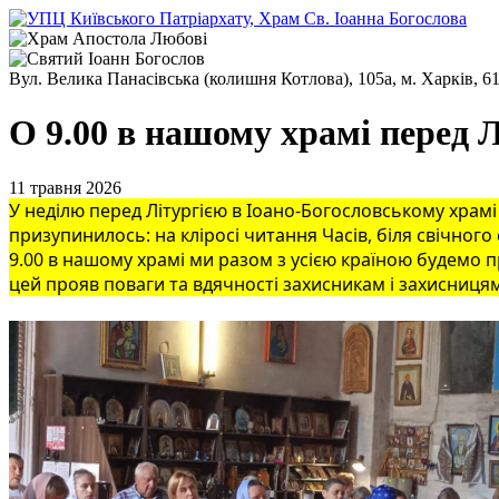
Вул. Велика Панасівська (колишня Котлова), 105а, м. Харків, 6
О 9.00 в нашому храмі перед 
11 травня 2026
У неділю перед Літургією в Іоано-Богословському хра
призупинилось: на кліросі читання Часів, біля свічного
9.00 в нашому храмі ми разом з усією країною будемо
цей прояв поваги та вдячності захисникам і захисницям,