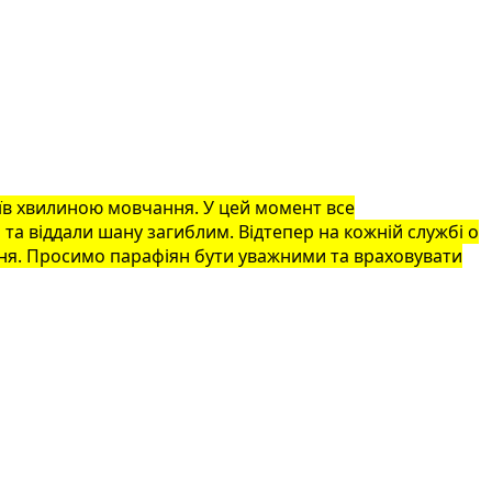
оїв хвилиною мовчання. У цей момент все
и та віддали шану загиблим. Відтепер на кожній службі о
ння. Просимо парафіян бути уважними та враховувати