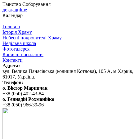
Таїнство Соборування
докладніше
Календар
Головна
Історія Храму
Небесні покровителі Храму
Недільна школа
Фотогалерея
Корисні посилання
Контакти
Адреса:
вул. ‬Велика Панасівська (колишня Котлова), ‬105‭ ‬А,‭ ‬м.Харків,
‬61017, ‬Україна.‎
Телефон:
о. Віктор Маринчак
+38 (050)‭ 402-43-84
о. Геннадій Рохманійко
+38 (050)‭ ‬966-39-96