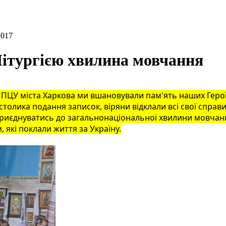
1017
Літургією хвилина мовчання
мі ПЦУ міста Харкова ми вшановували пам'ять наших Гер
 столика подання записок, віряни відклали всі свої справ
 приєднуватись до загальнонаціональної хвилини мовча
 які поклали життя за Україну.