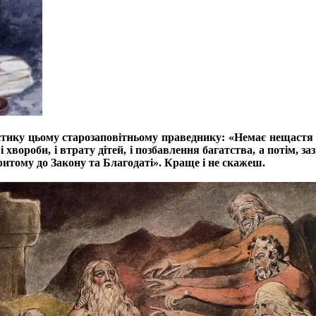
тику цьому старозаповітньому праведнику: «Немає нещастя л
 і хвороби, і втрату дітей, і позбавлення багатства, а потім, з
притому до Закону та Благодаті». Краще і не скажеш.