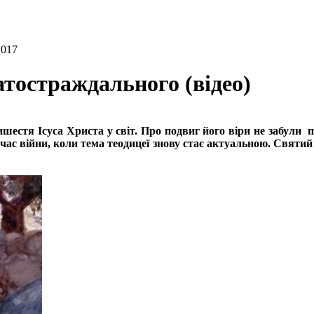
1017
атостраждального (відео)
естя Ісуса Христа у світ. Про подвиг його віри не забули п
час війни, коли тема теодицеї знову стає актуальною. Святий 