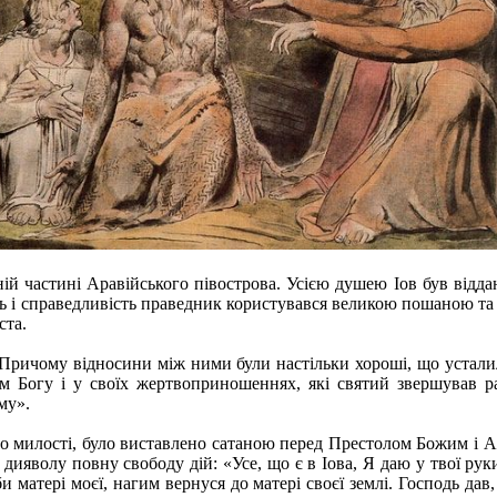
ій частині Аравійського півострова. Усією душею Іов був віддан
ність і справедливість праведник користувався великою пошаною 
ста.
. Причому відносини між ними були настільки хороші, що усталила
м Богу і у своїх жертвоприношеннях, які святий звершував ра
му».
го милості, було виставлено сатаною перед Престолом Божим і А
дияволу повну свободу дій: «Усе, що є в Іова, Я даю у твої рук
 матері моєї, нагим вернуся до матері своєї землі. Господь дав, 