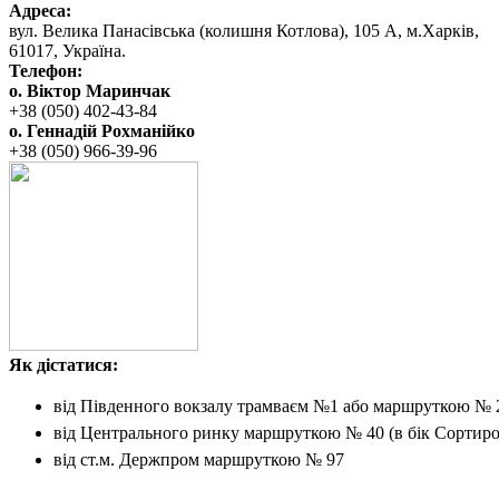
Адреса:
вул. ‬Велика Панасівська (колишня Котлова), ‬105‭ ‬А,‭ ‬м.Харків,
‬61017, ‬Україна.‎
Телефон:
о. Віктор Маринчак
+38 (050)‭ 402-43-84
о. Геннадій Рохманійко
+38 (050)‭ ‬966-39-96
Як дістатися:
від Південного вокзалу
трамваєм №1 або маршруткою № 
від Центрального ринку
маршруткою № 40 (в бік Сортиро
від ст.м. Держпром
маршруткою № 97