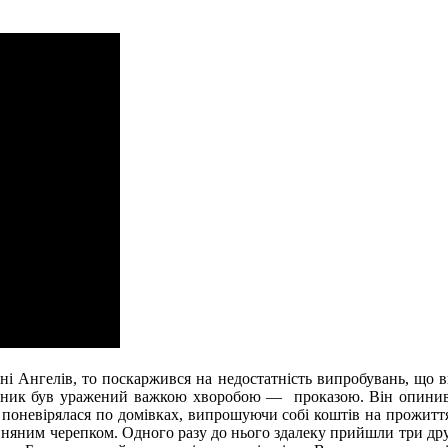
і Ангелів, то поскаржився на недостатність випробувань, що ви
едник був уражений важкою хворобою — проказою. Він опинився
 поневірялася по домівках, випрошуючи собі коштів на прожиття.
глиняним черепком. Одного разу до нього здалеку прийшли три др