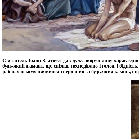
Святитель Іоанн Златоуст дав дуже зворушливу характерис
будь-який діамант, що спізнав несподівано і голод, і бідність,
рабів, у всьому виявився твердіший за будь-який камінь, і 