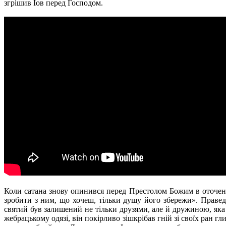
згрішив Іов перед Господом.
Коли сатана знову опинився перед Престолом Божим в оточенн
зробити з ним, що хочеш, тільки душу його збережи». Прав
святий був залишений не тільки друзями, але й дружиною, яка
жебрацькому одязі, він покірливо зішкрібав гній зі своїх ран 