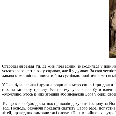
Стародавня земля Уц, де жив праведник, знаходилася у північн
усього злого не тільки у справах, але й у думках. За свої чес
давало можливість впливати й на суспільно-політичне життя мі
У Іова була велика і дружна родина: семеро синів і три дочки
них на загальну трапезу. Усе це змушувало Іова бути вдячни
«Можливо, хтось із них згрішив або зневажив Бога у серці своє
Те, що в Іова було достатньо приводів дякувати Господу за Йо
Тоді Господь, бажаючи показати святість Свого раба, попустив 
дітей, праведник вимовив такі слова: «Нагим вийшов я з утроби