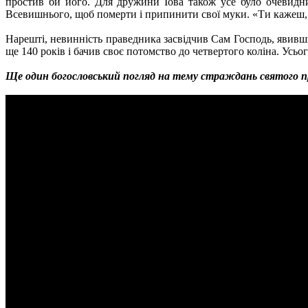
простив би його. Для дружини Іова також усе було очевидним
Всевишнього, щоб померти і припинити свої муки. «Ти кажеш, 
Нарешті, невинність праведника засвідчив Сам Господь, явивш
ще 140 років і бачив своє потомство до четвертого коліна. Усь
Ще один богословський погляд на тему страждань святого пр