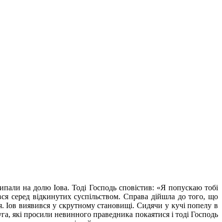
пали на долю Іова. Тоді Господь сповістив: «Я попускаю тобі
 серед відкинутих суспільством. Справа дійшла до того, що
 Іов ви­явився у скрутному становищі. Сидячи у кучі попелу в
уга, які просили невинного праведника покаятися і тоді Господь