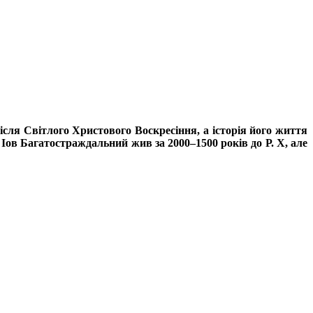
ісля Світлого Христового Воскресіння, а історія його життя
Іов Багатостраждальний жив за 2000–1500 років до Р. Х, але