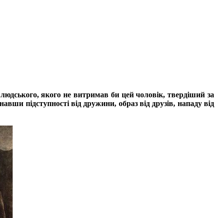
юдського, якого не витримав би цей чоловік, твердіший за
азнав­ши підступності від дружини, образ від друзів, нападу від