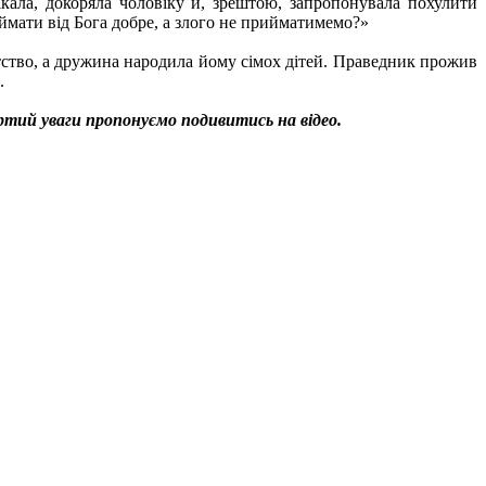
ікала, докоряла чоловіку й, зрештою, запропонувала похулити
мати від Бога добре, а злого не прийматимемо?»
тство, а дружина народила йому сімох дітей. Праведник прожив
.
ртий уваги пропонуємо подивитись на відео.