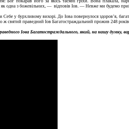
: Бог покарав його за якісь таємні гріхи. Вона плакала, нар
як одна з божевільних, — відповів Іов. — Невже ми будемо прий
и Себе у бурхливому вихорі. До Іова повернулося здоров’я, бага
ого ж святий праведний Іов Багатостраждальний прожив 248 років
аведного Іова Багатостраждального, який, на нашу думку, ва