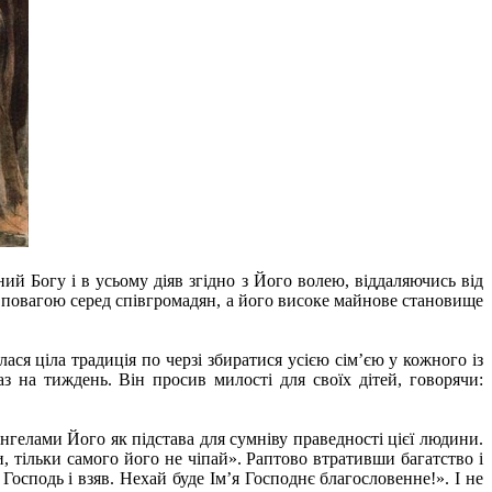
ий Богу і в усьому діяв згідно з Його волею, віддаляючись від
та повагою серед співгромадян, а його високе майнове становище
ся ціла традиція по черзі збиратися усією сім’єю у кожного із
з на тиждень. Він просив милості для своїх дітей, говорячи:
нгелами Його як підстава для сумніву праведності цієї людини.
и, тільки самого його не чіпай». Раптово втративши багатство і
Господь і взяв. Нехай буде Ім’я Господнє благословенне!». І не