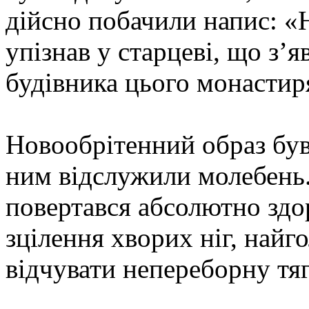
дійсно побачили напис: 
упізнав у старцеві, що з’
будівника цього монастир
Новообрітенний образ був
ним відслужили молебень
повертався абсолютно здо
зцілення хворих ніг, найг
відчувати непереборну тяг