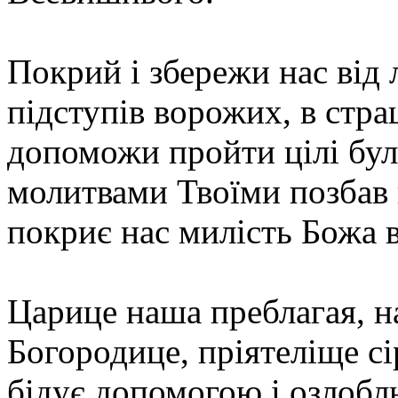
Покрий і збережи нас від 
підступів ворожих, в стр
допоможи пройти цілі бул
молитвами Твоїми позбав н
покриє нас милість Божа в
Царице наша преблагая, н
Богородице, пріятеліще сі
бідує допомогою і озлоб