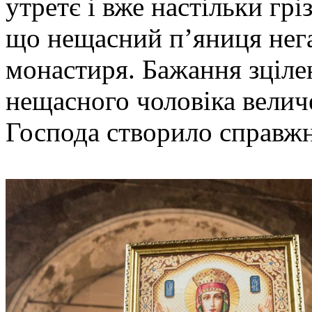
утретє і вже настільки грі
що нещасний п’яниця нега
монастиря. Бажання зцілен
нещасного чоловіка величе
Господа створило справжн