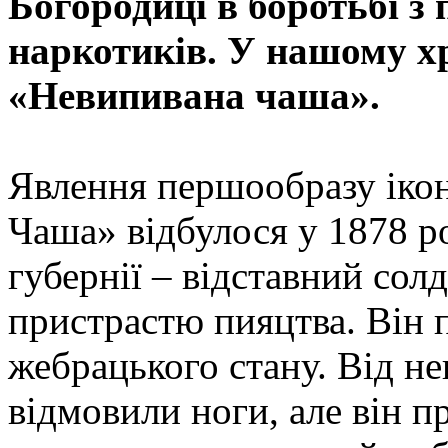
Богородиці в боротьбі з
наркотиків. У нашому хр
«Невипивана чаша».
Явлення першообразу іко
Чаша» відбулося у 1878 р
губернії – відставний сол
пристрастю пияцтва. Він 
жебрацького стану. Від н
відмовили ноги, але він п