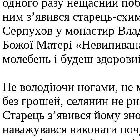
одного разу нещасний поб
ним з’явився старець-схим
Серпухов у монастир Влад
Божої Матері «Невипиван
молебень і будеш здорови
Не володіючи ногами, не 
без грошей, селянин не р
Старець з’явився йому зно
наважувався виконати почу