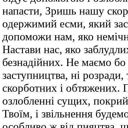
напасти, Зришь нашу скор
одержимий есми, який зас
допоможи нам, яко немічн
Настави нас, яко заблудлих
безнадійних. Не маємо бо
заступництва, ні розради, 
скорботних і обтяжених. П
озлобленні сущих, покри
Твоїм, і звільнення будем
особливо ж від пияцтва, 