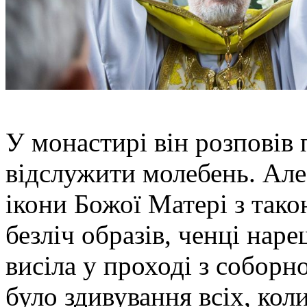
У монастирі він розповів 
відслужити молебень. Але 
ікони Божої Матері з так
безліч образів, ченці наре
висіла у проході з соборн
було здивування всіх, кол