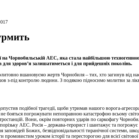
1017
сурмить
арії на Чорнобильській АЕС, яка стала найбільшою техногенн
за для здоров’я залишатиметься і для прийдешніх поколінь.
литовно вшановуємо жертв Чорнобиля – тих, хто загинув від насл
ов з-під контролю людини. З подякою підносимо молитви за лікві
опустив подібної трагедії, щоби утримав нашого ворога-агресор
ім не бояться погрожувати непоправною катастрофою всьому світо
тростанцій. Вони, окрім повторних ударів по саркофагу Чорноби
порізьку АЕС. Росія – держава-терорист і шантажує та погрожує н
 заповідей Божих, безвідповідальності тиранічної системи, шкоди
 промовистим уроком історії та пересторогою для всієї світової 