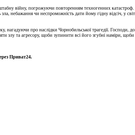
сштабну війну, погрожуючи повторенням техногенних катастроф. 
ь зла, небажання чи неспроможність дати йому гідну відсіч, у сві
, нагадуючи про наслідки Чорнобильської трагедії. Господи, д
яти злу та агресору, щоби зупинити всі його згубні наміри, щоби
ерез Приват24.