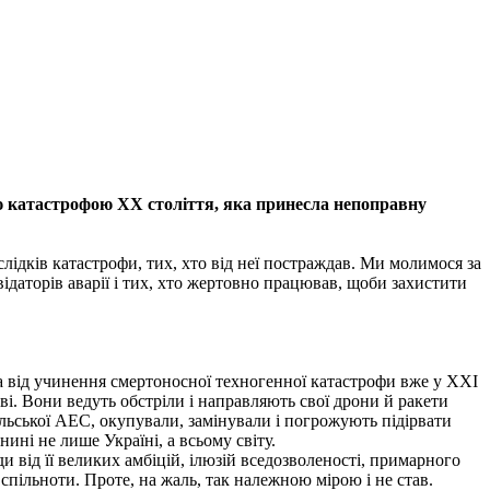
ою катастрофою ХХ століття, яка принесла непоправну
ідків катастрофи, тих, хто від неї постраждав. Ми молимося за
даторів аварії і тих, хто жертовно працював, щоби захистити
а від учинення смертоносної техногенної катастрофи вже у ХХІ
ві. Вони ведуть обстріли і направляють свої дрони й ракети
льської АЕС, окупували, замінували і погрожують підірвати
ині не лише Україні, а всьому світу.
 від її великих амбіцій, ілюзій вседозволеності, примарного
спільноти. Проте, на жаль, так належною мірою і не став.