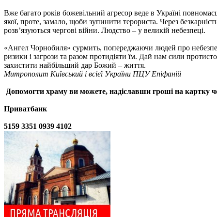
Вже багато років божевільний агресор веде в Україні повнома
якої, проте, замало, щоби зупинити терориста. Через безкарніст
розв’язуються чергові війни. Людство – у великій небезпеці.
«Ангел Чорнобиля» сурмить, попереджаючи людей про небезпеку
ризики і загрози та разом протидіяти їм. Дай нам сили протисто
захистити найбільший дар Божий – життя.
Митрополит Київський і всієї України ПЦУ Епіфаній
Допомогти храму
ви можете, надіславши гроші на картку ч
Приватбанк
5159 3351 0939 4102