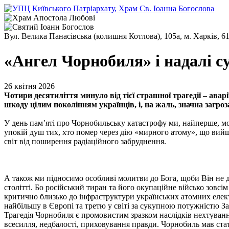
Вул. Велика Панасівська (колишня Котлова), 105а, м. Харків, 6
«Ангел Чорнобиля» і надалі 
26 квітня 2026
Чотири десятиліття минуло від тієї страшної трагедії – ав
шкоду цілим поколінням українців, і, на жаль, значна загро
У день пам’яті про Чорнобильську катастрофу ми, найперше, мо
упокій душ тих, хто помер через дію «мирного атому», що вийш
світ від поширення радіаційного забруднення.
А також ми підносимо особливі молитви до Бога, щоби Він не д
столітті. Бо російський тиран та його окупаційне військо зовс
критично близько до інфраструктури українських атомних елек
найбільшу в Європі та третю у світі за сукупною потужністю За
Трагедія Чорнобиля є промовистим зразком наслідків нехтування
всесилля, недбалості, приховування правди. Чорнобиль мав стати