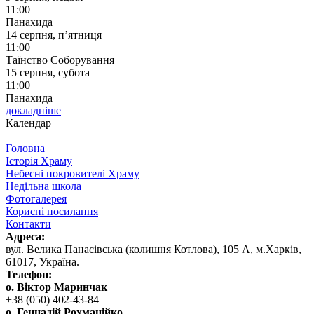
11:00
Панахида
14 серпня, п’ятниця
11:00
Таїнство Соборування
15 серпня, субота
11:00
Панахида
докладніше
Календар
Головна
Історія Храму
Небесні покровителі Храму
Недільна школа
Фотогалерея
Корисні посилання
Контакти
Адреса:
вул. ‬Велика Панасівська (колишня Котлова), ‬105‭ ‬А,‭ ‬м.Харків,
‬61017, ‬Україна.‎
Телефон:
о. Віктор Маринчак
+38 (050)‭ 402-43-84
о. Геннадій Рохманійко