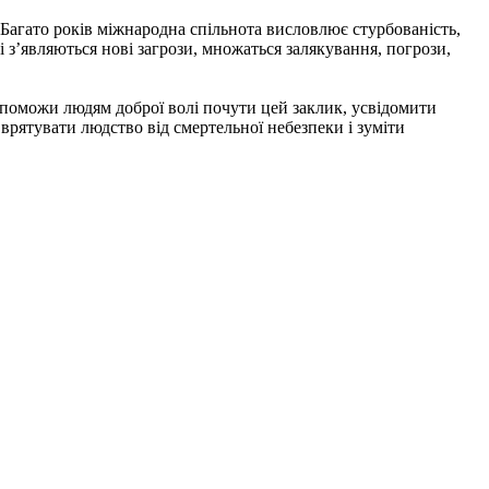
Багато років міжнародна спільнота висловлює стурбованість,
ті з’являються нові загрози, множаться залякування, погрози,
опоможи людям доброї волі почути цей заклик, усвідомити
 врятувати людство від смертельної небезпеки і зуміти