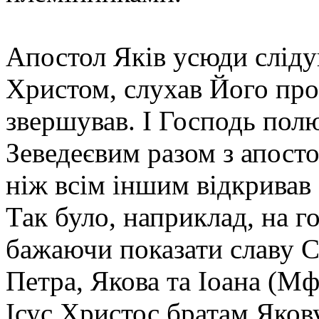
Апостол Яків усюди сліду
Христом, слухав Його проп
звершував. І Господь полю
Зеведеєвим разом з апост
ніж всім іншим відкривав 
Так було, наприклад, на г
бажаючи показати славу С
Петра, Якова та Іоана (Мф.
Ісус Христос братам Якову