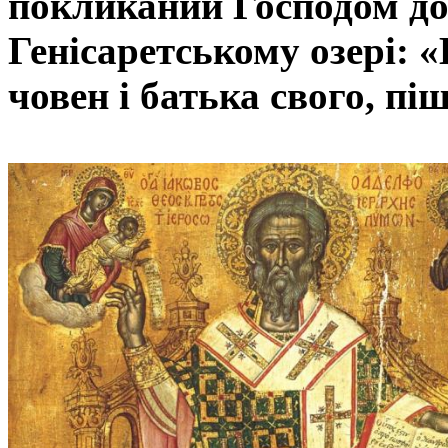
покликаний Господом до
Генісаретському озері: 
човен і батька свого, пі