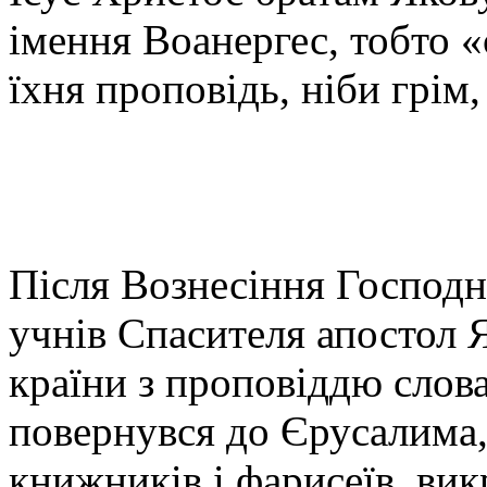
імення Воанергес, тобто «
їхня проповідь, ніби грім,
Після Вознесіння Господн
учнів Спасителя апостол 
країни з проповіддю слова
повернувся до Єрусалима,
книжників і фарисеїв, вик