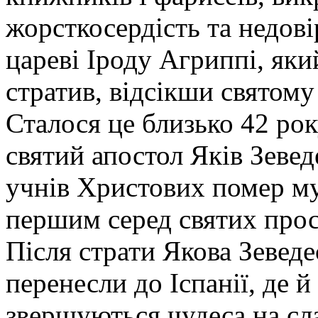
жорсткосердість та недові
цареві Іроду Агриппі, яки
стратив, відсікши святому
Сталося це близько 42 рок
святий апостол Яків Зеве
учнів Христових помер му
першим серед святих про
Після страти Якова Зеведе
перенесли до Іспанії, де 
звершуються чудеса на сл