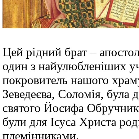
Цей рідний брат – апостол
один з найулюбленіших уч
покровитель нашого храму
Зеведеєва, Соломія, була
святого Йосифа Обручника
були для Ісуса Христа ро
племінниками.