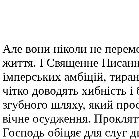
Але вони ніколи не перем
життя. І Священне Писанн
імперських амбіцій, тира
чітко доводять хибність і
згубного шляху, який прост
вічне осудження. Проклят
Господь обіцяє для слуг д