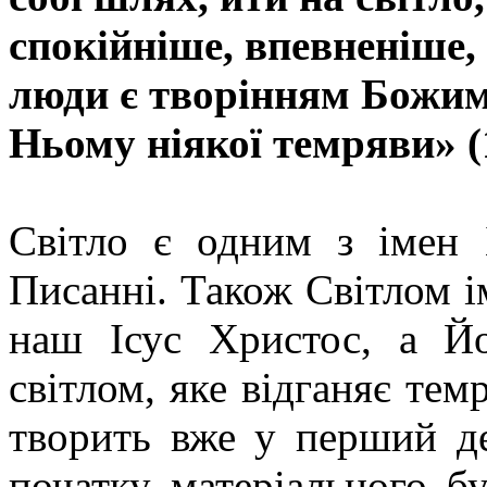
спокійніше, впевненіше,
люди є творінням Божим, 
Ньому ніякої темряви» (1 
Світло є одним з імен 
Писанні. Також Світлом і
наш Ісус Христос, а Йо
світлом, яке відганяє тем
творить вже у перший де
початку матеріального бу