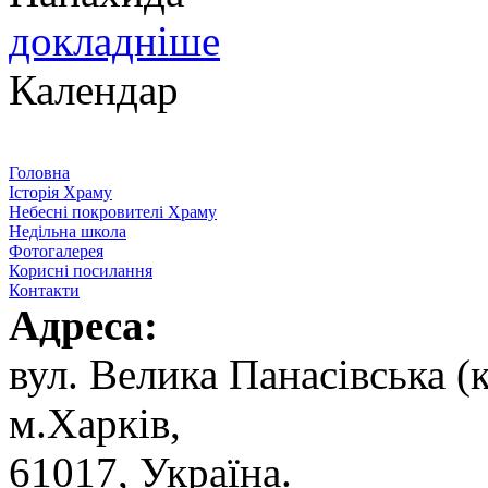
докладніше
Календар
Головна
Історія Храму
Небесні покровителі Храму
Недільна школа
Фотогалерея
Корисні посилання
Контакти
Адреса:
вул. ‬Велика Панасівська (к
‬м.Харків,
‬61017, ‬Україна.‎